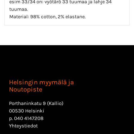
esim 33/34 on: vyötärö 33 tuumaa ja lahje 34
tuumaa.
Material: 98% cotton, 2% elastane.
Helsingin myymälä ja
Noutopiste
Porthaninkatu 9 (Kallio)
00530 Helsinki
p.
040 4147208
Yhteystiedot