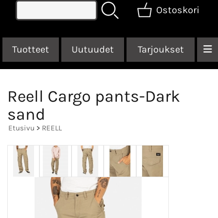
Ostoskori
Tuotteet
Uutuudet
Tarjoukset
Reell Cargo pants-Dark
sand
Etusivu
>
REELL