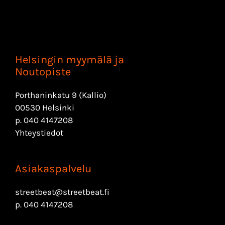
Helsingin myymälä ja
Noutopiste
Porthaninkatu 9 (Kallio)
00530 Helsinki
p.
040 4147208
Yhteystiedot
Asiakaspalvelu
streetbeat@streetbeat.fi
p.
040 4147208