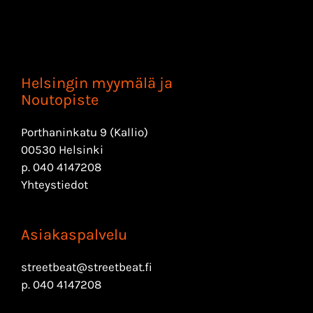
Helsingin myymälä ja
Noutopiste
Porthaninkatu 9 (Kallio)
00530 Helsinki
p.
040 4147208
Yhteystiedot
Asiakaspalvelu
streetbeat@streetbeat.fi
p.
040 4147208