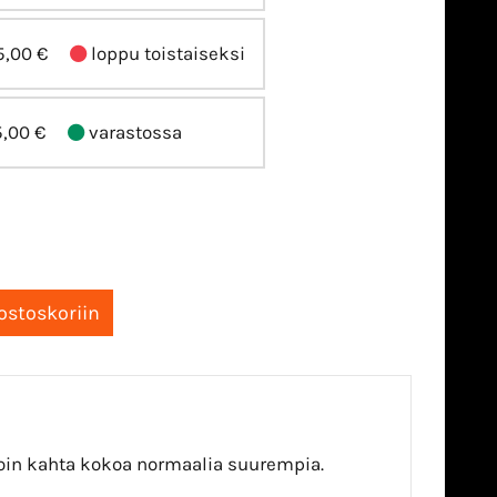
5,00 €
loppu toistaiseksi
5,00 €
varastossa
 noin kahta kokoa normaalia suurempia.