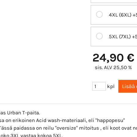
4XL (6XL)
+
5XL (7XL)
+
24,90 €
sis. ALV 25,50 %
kpl
as Urban T-paita.
a on erikoinen Acid wash-materiaali, eli "happopesu"
ässä paidassa on reilu "oversize" mitoitus , eli koot ovat
koko 3XL vastaa kokoa 5XL.