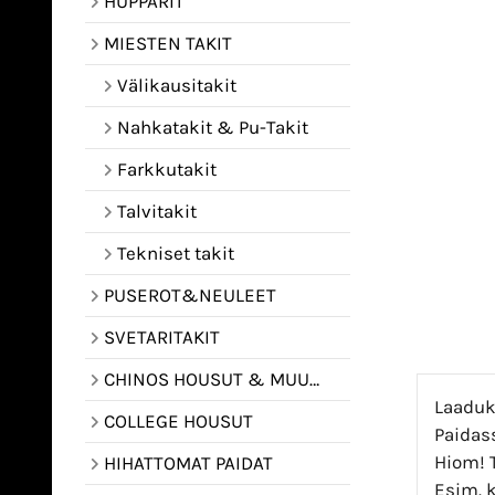
HUPPARIT
MIESTEN TAKIT
Välikausitakit
Nahkatakit & Pu-Takit
Farkkutakit
Talvitakit
Tekniset takit
PUSEROT&NEULEET
SVETARITAKIT
CHINOS HOUSUT & MUUT HOUSUT
Laaduk
COLLEGE HOUSUT
Paidass
Hiom! T
HIHATTOMAT PAIDAT
Esim. 