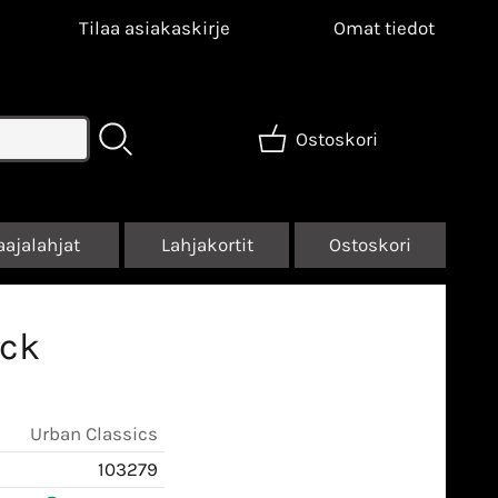
Tilaa asiakaskirje
Omat tiedot
Ostoskori
aajalahjat
Lahjakortit
Ostoskori
ack
Urban Classics
103279