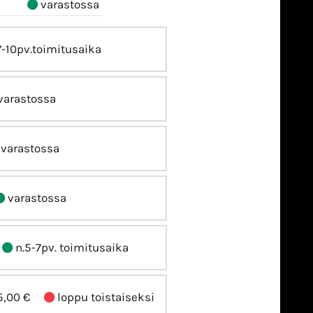
varastossa
7-10pv.toimitusaika
varastossa
varastossa
varastossa
n.5-7pv. toimitusaika
5,00 €
loppu toistaiseksi