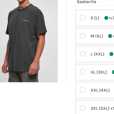
Saatavilla
S (L)
n.
M (XL)
L (XXL)
XL (3XL)
XXL (4XL)
3XL (5XL)
+