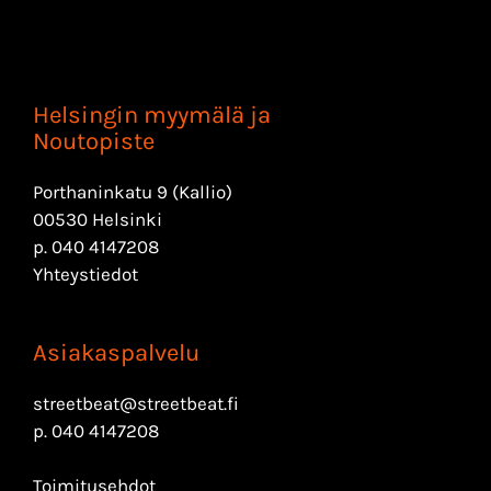
Helsingin myymälä ja
Noutopiste
Porthaninkatu 9 (Kallio)
00530 Helsinki
p.
040 4147208
Yhteystiedot
Asiakaspalvelu
streetbeat@streetbeat.fi
p.
040 4147208
Toimitusehdot