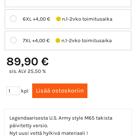
6XL
+4,00 €
n.1-2vko toimitusaika
7XL
+4,00 €
n.1-2vko toimitusaika
89,90 €
sis. ALV 25,50 %
kpl
Legendaarisesta U.S. Army style M65 takista
päivitetty versio.
Nyt uusi vettä hylkivä materiaali !