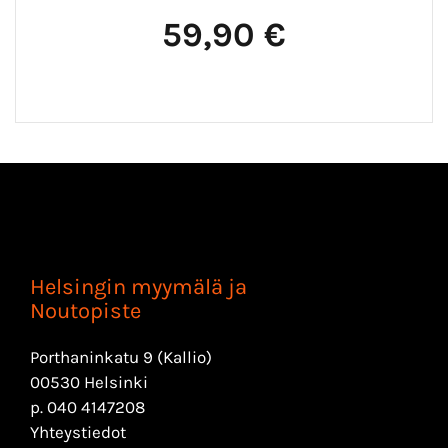
59,90 €
Helsingin myymälä ja
Noutopiste
Porthaninkatu 9 (Kallio)
00530 Helsinki
p.
040 4147208
Yhteystiedot