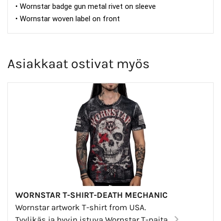
• Wornstar badge gun metal rivet on sleeve
• Wornstar woven label on front
Asiakkaat ostivat myös
WORNSTAR T-SHIRT-DEATH MECHANIC
Wornstar artwork T-shirt from USA.
Tyylikäs ja hyvin istuva Wornstar T-paita...