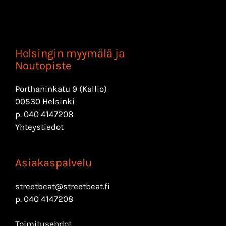
Helsingin myymälä ja
Noutopiste
Porthaninkatu 9 (Kallio)
00530 Helsinki
p.
040 4147208
Yhteystiedot
Asiakaspalvelu
streetbeat@streetbeat.fi
p.
040 4147208
Toimitusehdot