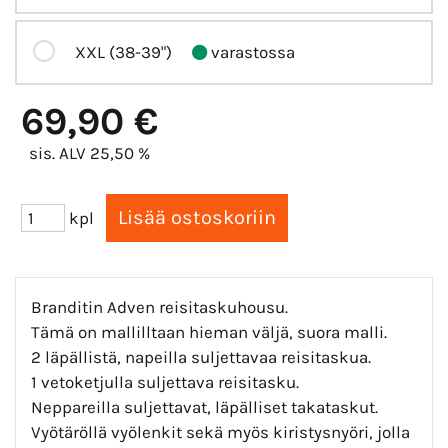
XXL (38-39")
varastossa
69,90 €
sis. ALV 25,50 %
kpl
Branditin Adven reisitaskuhousu.
Tämä on mallilltaan hieman väljä, suora malli.
2 läpällistä, napeilla suljettavaa reisitaskua.
1 vetoketjulla suljettava reisitasku.
Neppareilla suljettavat, läpälliset takataskut.
Vyötäröllä vyölenkit sekä myös kiristysnyöri, jolla