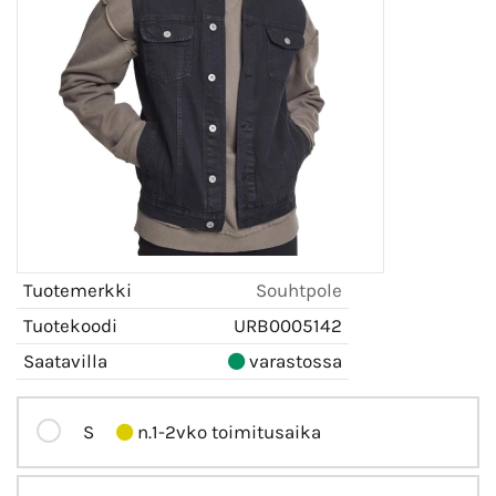
Tuotemerkki
Souhtpole
Tuotekoodi
URB0005142
Saatavilla
varastossa
S
n.1-2vko toimitusaika