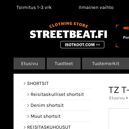
Toimitus 1-3 vrk
Ilmainen vaihto
Etusivu
Tuotteet
Tuotemerkit
SHORTSIT
TZ T
Reisitaskulliset shortsit
Etusivu
>
Denim shortsit
Muut shortsit
REISITASKUHOUSUT