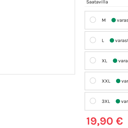
Saatavilla
M
vara
L
varas
XL
vara
XXL
var
3XL
var
19,90 €