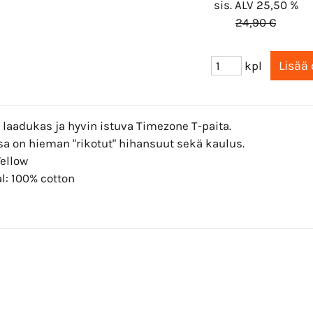
sis. ALV 25,50 %
24,90 €
kpl
 laadukas ja hyvin istuva Timezone T-paita.
sa on hieman "rikotut" hihansuut sekä kaulus.
Yellow
l: 100% cotton