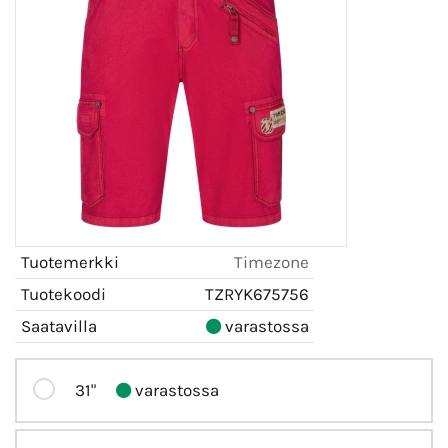
Tuotemerkki
Timezone
Tuotekoodi
TZRYK675756
Saatavilla
varastossa
31"
varastossa