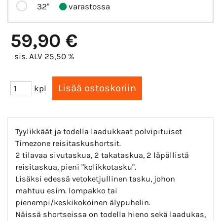
32"
varastossa
59,90 €
sis. ALV 25,50 %
kpl
Tyylikkäät ja todella laadukkaat polvipituiset
Timezone reisitaskushortsit.
2 tilavaa sivutaskua, 2 takataskua, 2 läpällistä
reisitaskua, pieni "kolikkotasku".
Lisäksi edessä vetoketjullinen tasku, johon
mahtuu esim. lompakko tai
pienempi/keskikokoinen älypuhelin.
Näissä shortseissa on todella hieno sekä laadukas,