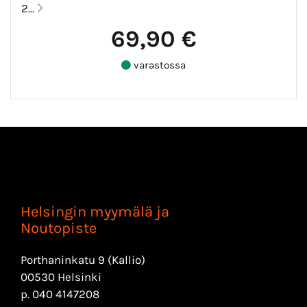
2...
69,90 €
varastossa
Helsingin myymälä ja
Noutopiste
Porthaninkatu 9 (Kallio)
00530 Helsinki
p.
040 4147208