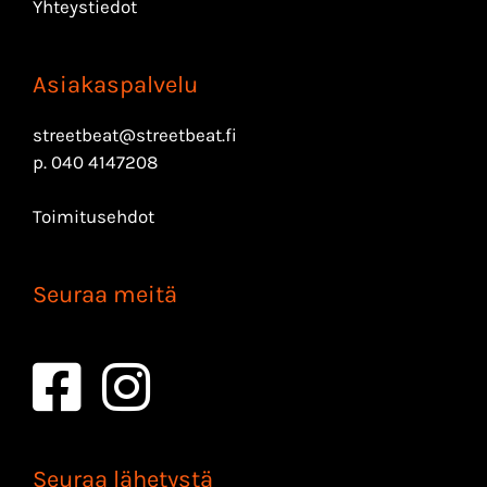
Yhteystiedot
Asiakaspalvelu
streetbeat@streetbeat.fi
p.
040 4147208
Toimitusehdot
Seuraa meitä
Seuraa lähetystä