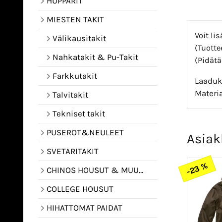
HUPPARIT
MIESTEN TAKIT
Voit li
Välikausitakit
(Tuotte
Nahkatakit & Pu-Takit
(Pidätä
Farkkutakit
Laaduka
Materia
Talvitakit
Tekniset takit
PUSEROT&NEULEET
Asiak
SVETARITAKIT
-23 %
CHINOS HOUSUT & MUUT HOUSUT
COLLEGE HOUSUT
HIHATTOMAT PAIDAT