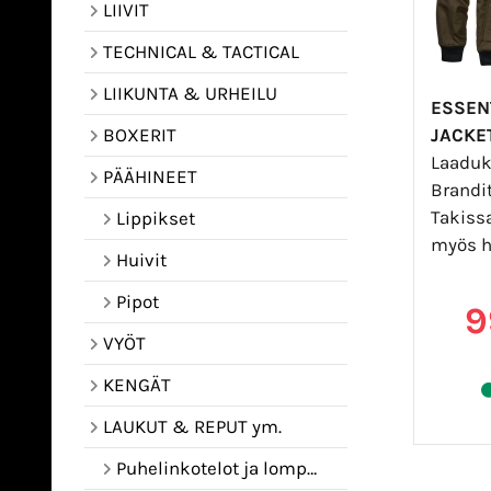
LIIVIT
TECHNICAL & TACTICAL
LIIKUNTA & URHEILU
ESSEN
JACKE
BOXERIT
Laaduk
PÄÄHINEET
Brandit
Takissa
Lippikset
myös h
Huivit
Pipot
9
VYÖT
KENGÄT
LAUKUT & REPUT ym.
Puhelinkotelot ja lompakot