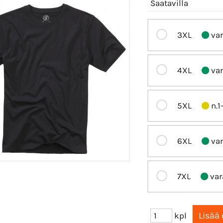
Saatavilla
3XL
var
4XL
var
5XL
n.1
6XL
var
7XL
var
kpl