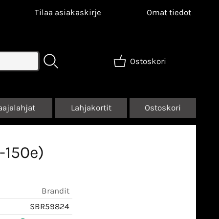
Tilaa asiakaskirje
Omat tiedot
Ostoskori
aajalahjat
Lahjakortit
Ostoskori
-150e)
Brandit
SBR59824