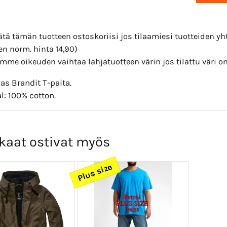
sätä tämän tuotteen ostoskoriisi jos tilaamiesi tuotteiden 
en norm. hinta 14,90)
mme oikeuden vaihtaa lahjatuotteen värin jos tilattu väri o
s Brandit T-paita.
l: 100% cotton.
kaat ostivat myös
Plus size