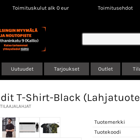
Toimituskulut alk 0 eur
Toimitusehdot
Uutuudet
Tarjoukset
Outlet
Til
dit T-Shirt-Black (Lahjatuote
TILAAJALAHJAT
Tuotemerkki
Tuotekoodi