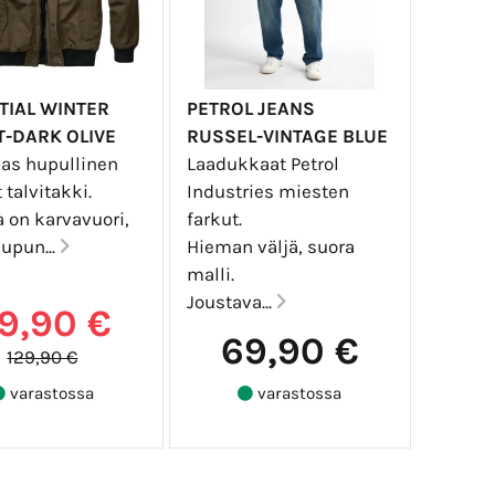
TIAL WINTER
PETROL JEANS
T-DARK OLIVE
RUSSEL-VINTAGE BLUE
as hupullinen
Laadukkaat Petrol
 talvitakki.
Industries miesten
 on karvavuori,
farkut.
upun...
Hieman väljä, suora
malli.
Joustava...
9,90 €
69,90 €
129,90 €
varastossa
varastossa