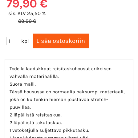
79,90 €
sis. ALV 25,50 %
89,90 €
kpl
Todella laadukkaat reisitaskuhousut erikoisen
vahvalla materiaalilla.
Suora malli.
Tässä housussa on normaalia paksumpi materiaali,
joka on kuitenkin hieman joustavaa stretch-
puuvillaa.
2 läpällistä reisitaskua.
2 läpällistä takataskua.
1 vetoketjulla suljettava pikkutasku.
Hieno kivipesty tumman vihreä väri.