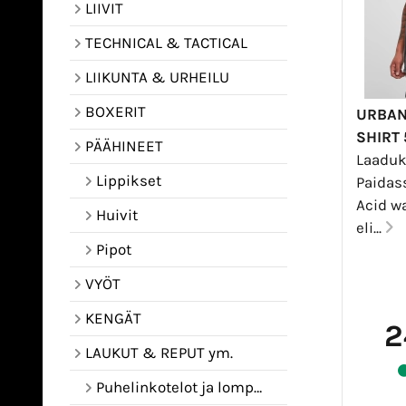
LIIVIT
TECHNICAL & TACTICAL
LIIKUNTA & URHEILU
BOXERIT
URBAN
SHIRT
PÄÄHINEET
Laaduk
Lippikset
Paidas
Acid w
Huivit
eli...
Pipot
VYÖT
KENGÄT
2
LAUKUT & REPUT ym.
Puhelinkotelot ja lompakot