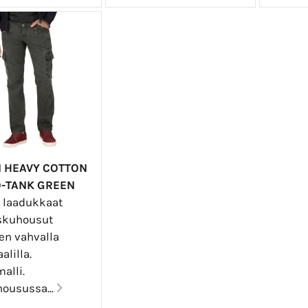
N HEAVY COTTON
-TANK GREEN
a laadukkaat
askuhousut
en vahvalla
alilla.
alli.
housussa...