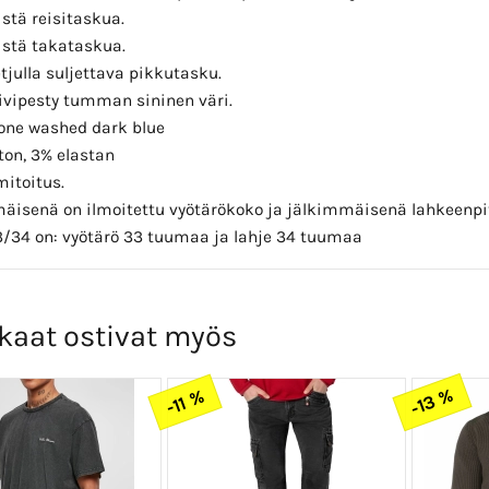
istä reisitaskua.
listä takataskua.
etjulla suljettava pikkutasku.
ivipesty tumman sininen väri.
tone washed dark blue
ton, 3% elastan
itoitus.
isenä on ilmoitettu vyötärökoko ja jälkimmäisenä lahkeenpi
/34 on: vyötärö 33 tuumaa ja lahje 34 tuumaa
kaat ostivat myös
-13 %
-11 %