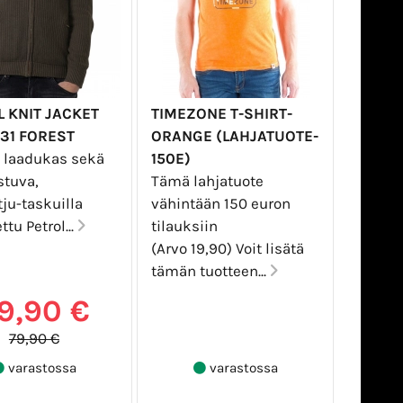
 KNIT JACKET
TIMEZONE T-SHIRT-
31 FOREST
ORANGE (LAHJATUOTE-
a laadukas sekä
150E)
stuva,
Tämä lahjatuote
ju-taskuilla
vähintään 150 euron
ttu Petrol...
tilauksiin
(Arvo 19,90) Voit lisätä
tämän tuotteen...
9,90 €
79,90 €
varastossa
varastossa