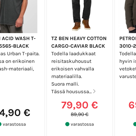
 ACID WASH T-
TZ BEN HEAVY COTTON
PETROL
 5565-BLACK
CARGO-CAVIAR BLACK
3010-2
as Urban T-paita.
Todella laadukkaat
Todell
sa on erikoinen
reisitaskuhousut
hyvin i
ash-materiaali,
erikoisen vahvalla
vetoket
materiaalilla.
varuste
Suora malli.
Tässä housussa...
79,90 €
6
4,90 €
89,90 €
varastossa
varastossa