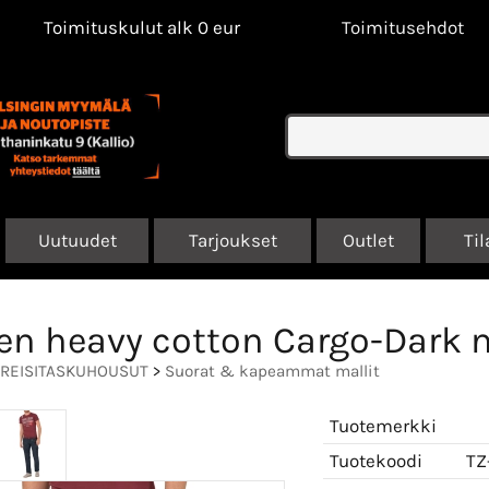
Toimituskulut alk 0 eur
Toimitusehdot
Uutuudet
Tarjoukset
Outlet
Til
en heavy cotton Cargo-Dark n
REISITASKUHOUSUT
>
Suorat & kapeammat mallit
Tuotemerkki
Tuotekoodi
TZ