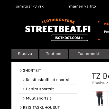
Toimitus 1-3 vrk
Ilmainen vaihto
Etusivu
Tuotteet
Tuotemerkit
SHORTSIT
TZ B
Reisitaskulliset shortsit
Etusivu
>
Denim shortsit
Muut shortsit
REISITASKUHOUSUT