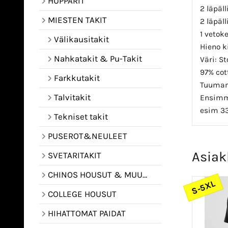
HUPPARIT
2 läpäll
MIESTEN TAKIT
2 läpäl
1 vetok
Välikausitakit
Hieno k
Nahkatakit & Pu-Takit
Väri: S
97% cot
Farkkutakit
Tuumam
Talvitakit
Ensimmä
esim 33
Tekniset takit
PUSEROT&NEULEET
Asiak
SVETARITAKIT
CHINOS HOUSUT & MUUT HOUSUT
S-5XL
COLLEGE HOUSUT
HIHATTOMAT PAIDAT