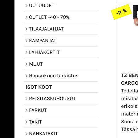
UUTUUDET
-11 %
OUTLET -40 - 70%
TILAAJALAHJAT
KAMPANJAT
LAHJAKORTIT
MUUT
TZ BE
Housukoon tarkistus
CARGO
ISOT KOOT
Todell
reisit
REISITASKUHOUSUT
erikois
FARKUT
materia
Suora m
TAKIT
Tässä 
NAHKATAKIT