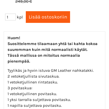
249,00 €
kpl
Huom!
Suosittelemme tilaamaan yhtä tai kahta kokoa
suuremman kuin mitä
normaalisti käytät.
Tässä mallissa on mitoitus normaalia
pienempää.
Tyylikäs ja hyvin istuva GM Leather nahkatakki.
2 vetoketjullista sivutaskua.
1 vetoketjullinen rintatasku.
3 povitaskua:
1 vetoketjullinen povitasku.
1 yksi tarralla suljettava povitasku.
1 napilla suljettava povitasku.