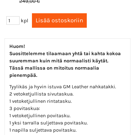
249,00 €
kpl
Huom!
Suosittelemme tilaamaan yhtä tai kahta kokoa
suuremman kuin mitä
normaalisti käytät.
Tässä mallissa on mitoitus normaalia
pienempää.
Tyylikäs ja hyvin istuva GM Leather nahkatakki.
2 vetoketjullista sivutaskua.
1 vetoketjullinen rintatasku.
3 povitaskua:
1 vetoketjullinen povitasku.
1 yksi tarralla suljettava povitasku.
1 napilla suljettava povitasku.