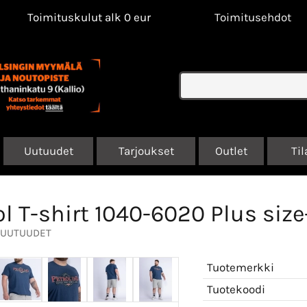
Toimituskulut alk 0 eur
Toimitusehdot
Uutuudet
Tarjoukset
Outlet
Til
ol T-shirt 1040-6020 Plus size
UUTUUDET
Tuotemerkki
Tuotekoodi