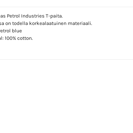
s Petrol Industries T-paita.
a on todella korkealaatuinen materiaali.
Petrol blue
l: 100% cotton.