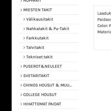
HUPPARIT
MIESTEN TAKIT
Laaduka
Välikausitakit
Paidass
Color: 
Nahkatakit & Pu-Takit
Materia
Farkkutakit
Talvitakit
Tekniset takit
PUSEROT&NEULEET
SVETARITAKIT
CHINOS HOUSUT & MUUT HOUSUT
COLLEGE HOUSUT
HIHATTOMAT PAIDAT