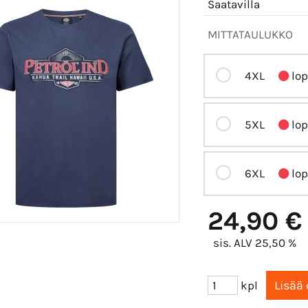
Saatavilla
MITTATAULUKKO
4XL
lop
5XL
lop
6XL
lop
24,90 €
sis. ALV 25,50 %
kpl