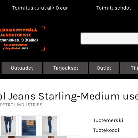
Toimituskulut alk 0 eur
Toimitusehdot
Uutuudet
Tarjoukset
Outlet
Til
ol Jeans Starling-Medium us
PETROL INDUSTRIES
Tuotemerkki
Tuotekoodi