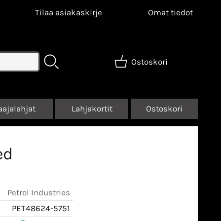
Tilaa asiakaskirje
Omat tiedot
Ostoskori
aajalahjat
Lahjakortit
Ostoskori
ed
Petrol Industries
PET48624-5751