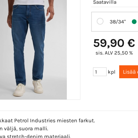
Saatavilla
38/34"
59,90 €
sis. ALV 25,50 %
kpl
kaat Petrol Industries miesten farkut.
 väljä, suora malli.
va stretch-denim materiaali.