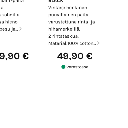
eal T-paita
BLACK
la
Vintage henkinen
skohdilla.
puuvillainen paita
sa hieno
varustettuna rinta- ja
pesu ja...
hihamerkeillä.
2 rintataskua.
Material:100% cotton...
9,90 €
49,90 €
varastossa