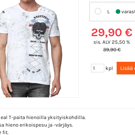
L
varas
29,90 €
sis. ALV 25,50 %
39,90 €
kpl
eal T-paita hienoilla yksityiskohdilla.
a hieno erikoispesu ja -värjäys.
 fit.