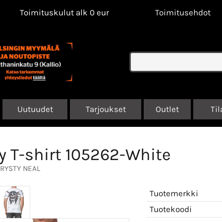
Toimituskulut alk 0 eur
Toimitusehdot
Uutuudet
Tarjoukset
Outlet
Til
y T-shirt 105262-White
RYSTY NEAL
Tuotemerkki
Tuotekoodi