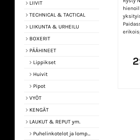
Rysty N
LIIVIT
hienoil
TECHNICAL & TACTICAL
yksityi
Paidas
LIIKUNTA & URHEILU
erikois
BOXERIT
PÄÄHINEET
2
Lippikset
Huivit
Pipot
VYÖT
KENGÄT
LAUKUT & REPUT ym.
Puhelinkotelot ja lompakot