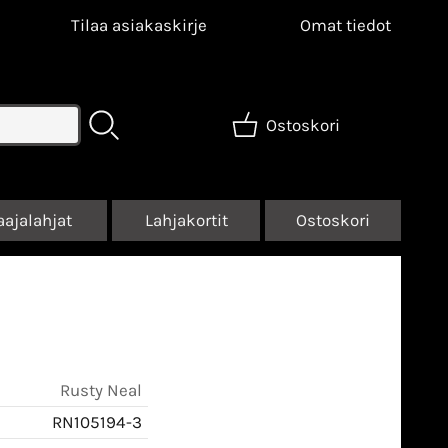
Tilaa asiakaskirje
Omat tiedot
Ostoskori
aajalahjat
Lahjakortit
Ostoskori
Rusty Neal
RN105194-3