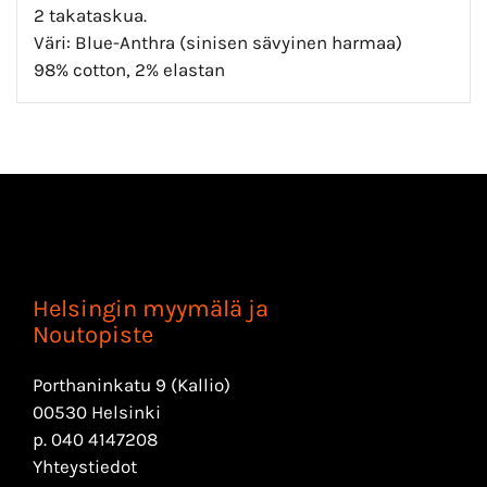
2 takataskua.
Väri: Blue-Anthra (sinisen sävyinen harmaa)
98% cotton, 2% elastan
Helsingin myymälä ja
Noutopiste
Porthaninkatu 9 (Kallio)
00530 Helsinki
p.
040 4147208
Yhteystiedot