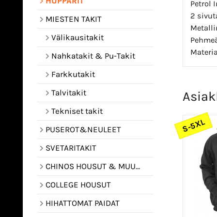
HUPPARIT
Petrol 
2 sivut
MIESTEN TAKIT
Metalli
Välikausitakit
Pehmeä
Materia
Nahkatakit & Pu-Takit
Farkkutakit
Talvitakit
Asiak
Tekniset takit
S-5XL
PUSEROT&NEULEET
SVETARITAKIT
CHINOS HOUSUT & MUUT HOUSUT
COLLEGE HOUSUT
HIHATTOMAT PAIDAT