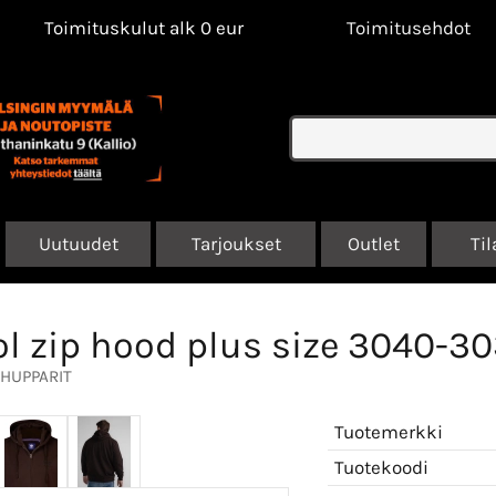
Toimituskulut alk 0 eur
Toimitusehdot
Uutuudet
Tarjoukset
Outlet
Til
ol zip hood plus size 3040-3
HUPPARIT
Tuotemerkki
Tuotekoodi