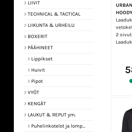
LIIVIT
URBAN
HOODY
TECHNICAL & TACTICAL
Laaduk
LIIKUNTA & URHEILU
vetoke
2 sivu
BOXERIT
Laaduka
PÄÄHINEET
Lippikset
5
Huivit
Pipot
VYÖT
KENGÄT
LAUKUT & REPUT ym.
Puhelinkotelot ja lompakot