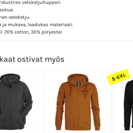
Industries vetoketjuhuppari.
askua.
nen vetoketju.
 ja mukava, laadukas materiaali.
l: 70% cotton, 30% polyester.
kaat ostivat myös
S-5XL