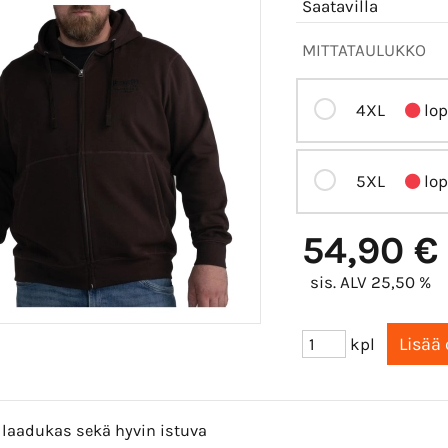
Saatavilla
MITTATAULUKKO
4XL
lop
5XL
lop
54,90 €
sis. ALV 25,50 %
kpl
 laadukas sekä hyvin istuva