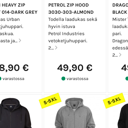
 HEAVY ZIP
PETROL ZIP HOOD
DRAGO
 014-DARK GREY
3030-303-ALMOND
BLACK
as Urban
Todella laadukas sekä
Mister 
tjuhuppari.
hyvin istuva
laaduk
taskua.
Petrol Industries
pari.
sta ja...
vetoketjuhuppari.
Dragon
2...
edessä
2...
8,90 €
49,90 €
4
varastossa
varastossa
S-5XL
S-5XL