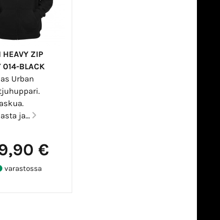
 HEAVY ZIP
 014-BLACK
as Urban
tjuhuppari.
askua.
sta ja...
9,90 €
varastossa