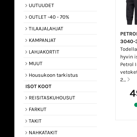
UUTUUDET
OUTLET -40 - 70%
TILAAJALAHJAT
PETRO
KAMPANJAT
3040-
Todell
LAHJAKORTIT
hyvin i
MUUT
Petrol 
vetoke
Housukoon tarkistus
2...
ISOT KOOT
4
REISITASKUHOUSUT
FARKUT
TAKIT
NAHKATAKIT