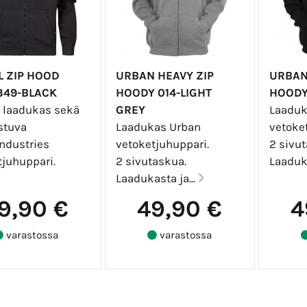
L ZIP HOOD
URBAN HEAVY ZIP
URBAN
349-BLACK
HOODY 014-LIGHT
HOODY
a laadukas sekä
GREY
Laaduk
stuva
Laadukas Urban
vetoke
Industries
vetoketjuhuppari.
2 sivut
tjuhuppari.
2 sivutaskua.
Laaduka
Laadukasta ja...
9,90 €
49,90 €
4
varastossa
varastossa