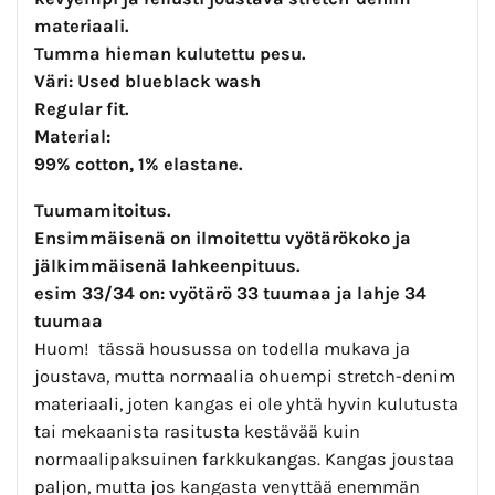
materiaali.
Tumma hieman kulutettu pesu.
Väri: Used blueblack wash
Regular fit.
Material:
99% cotton, 1% elastane.
Tuumamitoitus.
Ensimmäisenä on ilmoitettu vyötärökoko ja
jälkimmäisenä lahkeenpituus.
esim 33/34 on: vyötärö 33 tuumaa ja lahje 34
tuumaa
Huom! tässä housussa on todella mukava ja
joustava, mutta normaalia ohuempi stretch-denim
materiaali, joten kangas ei ole yhtä hyvin kulutusta
tai mekaanista rasitusta kestävää kuin
normaalipaksuinen farkkukangas. Kangas joustaa
paljon, mutta jos kangasta venyttää enemmän