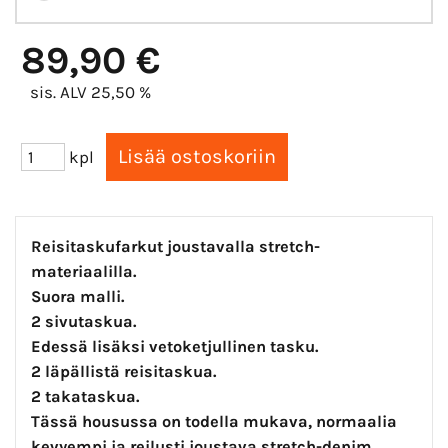
89,90 €
sis. ALV 25,50 %
kpl
Reisitaskufarkut joustavalla stretch-
materiaalilla.
Suora malli.
2 sivutaskua.
Edessä lisäksi vetoketjullinen tasku.
2 läpällistä reisitaskua.
2 takataskua.
Tässä housussa on todella mukava, normaalia
kevyempi ja reilusti joustava stretch-denim