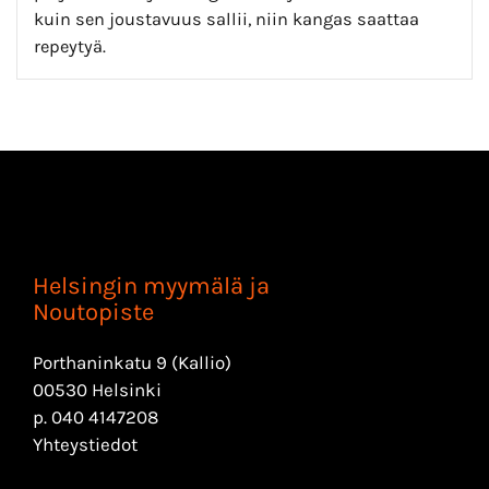
kuin sen joustavuus sallii, niin kangas saattaa
repeytyä.
Helsingin myymälä ja
Noutopiste
Porthaninkatu 9 (Kallio)
00530 Helsinki
p.
040 4147208
Yhteystiedot