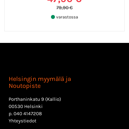
79,90 €
varastossa
Helsingin myymälä ja
Noutopiste
Porthaninkatu 9 (Kallio)
00530 Helsinki
p.
040 4147208
Yhteystiedot