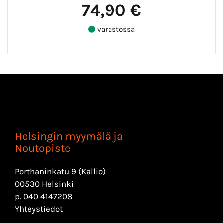
74,90 €
varastossa
Helsingin myymälä ja
Noutopiste
Porthaninkatu 9 (Kallio)
00530 Helsinki
p.
040 4147208
Yhteystiedot