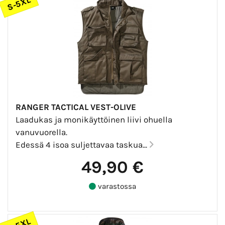
S-5XL
RANGER TACTICAL VEST-OLIVE
Laadukas ja monikäyttöinen liivi ohuella
vanuvuorella.
Edessä 4 isoa suljettavaa taskua...
49,90 €
varastossa
S-5XL