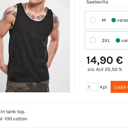
Saatavilla
M
vara
3XL
var
14,90 €
sis. ALV 25,50 %
kpl
in tank top.
l: 100 cotton.