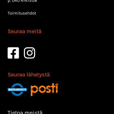
p.
040 4147208
Toimitusehdot
Seuraa meitä
Seuraa lähetystä
Tietoa meistä