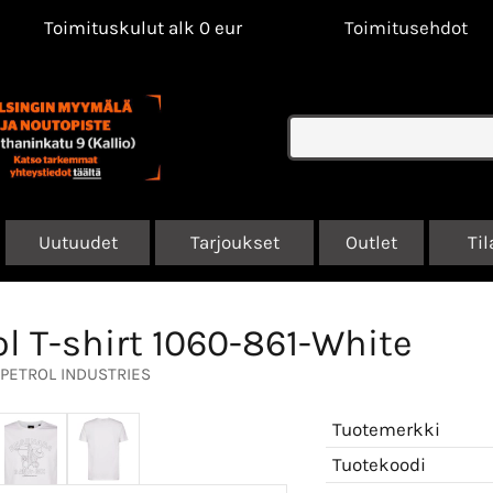
Toimituskulut alk 0 eur
Toimitusehdot
Uutuudet
Tarjoukset
Outlet
Til
ol T-shirt 1060-861-White
PETROL INDUSTRIES
Tuotemerkki
Tuotekoodi