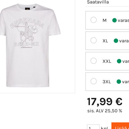
Saatavilla
M
vara
XL
vara
XXL
var
3XL
var
17,99 €
sis. ALV 25,50 %
kpl