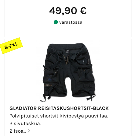
49,90 €
varastossa
S-7XL
GLADIATOR REISITASKUSHORTSIT-BLACK
Polvipituiset shortsit kivipestyä puuvillaa.
2 sivutaskua.
2 isoa...