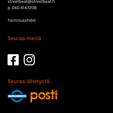
streetbeat@streetbeat.fi
p.
040 4147208
Toimitusehdot
Seuraa meitä
Seuraa lähetystä