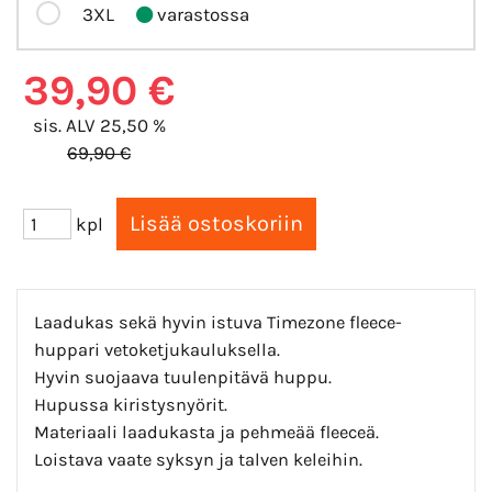
3XL
varastossa
39,90 €
sis. ALV 25,50 %
69,90 €
kpl
Laadukas sekä hyvin istuva Timezone fleece-
huppari vetoketjukauluksella.
Hyvin suojaava tuulenpitävä huppu.
Hupussa kiristysnyörit.
Materiaali laadukasta ja pehmeää fleeceä.
Loistava vaate syksyn ja talven keleihin.