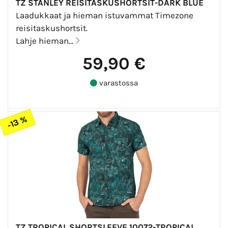
TZ STANLEY REISITASKUSHORTSIT-DARK BLUE
Laadukkaat ja hieman istuvammat Timezone
reisitaskushortsit.
Lahje hieman...
59,90 €
varastossa
-13 %
TZ TROPICAL SHORTSLEEVE 10072-TROPICAL