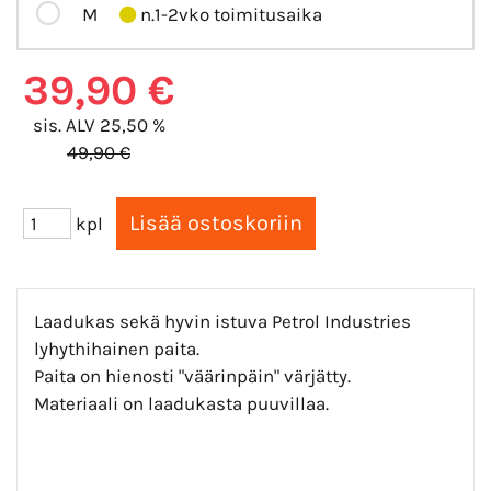
M
n.1-2vko toimitusaika
39,90 €
sis. ALV 25,50 %
49,90 €
kpl
Laadukas sekä hyvin istuva Petrol Industries
lyhythihainen paita.
Paita on hienosti "väärinpäin" värjätty.
Materiaali on laadukasta puuvillaa.