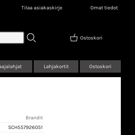
Tilaa asiakaskirje
Omat tiedot
Ostoskori
aajalahjat
Lahjakortit
Ostoskori
Brandit
SCH557926051