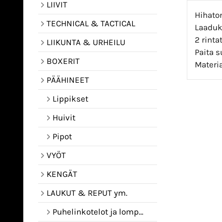
LIIVIT
Hihaton
TECHNICAL & TACTICAL
Laaduk
2 rinta
LIIKUNTA & URHEILU
Paita s
BOXERIT
Materia
PÄÄHINEET
Lippikset
Huivit
Pipot
VYÖT
KENGÄT
LAUKUT & REPUT ym.
Puhelinkotelot ja lompakot