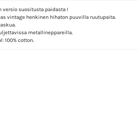
 versio suositusta paidasta !
as vintage henkinen hihaton puuvilla ruutupaita.
taskua.
uljettavissa metallineppareilla.
l: 100% cotton.