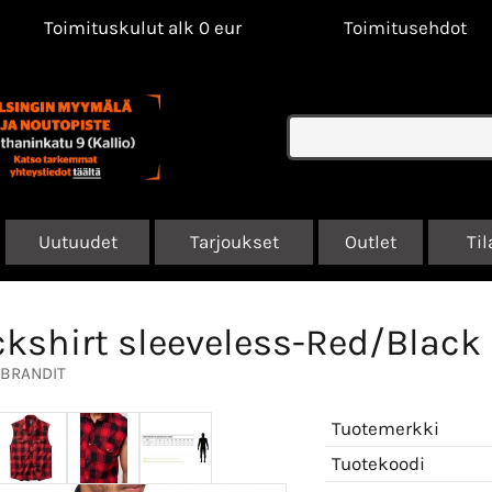
Toimituskulut alk 0 eur
Toimitusehdot
Uutuudet
Tarjoukset
Outlet
Til
kshirt sleeveless-Red/Black
BRANDIT
Tuotemerkki
Tuotekoodi