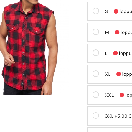
S
loppu
M
loppu
L
loppu 
XL
lopp
XXL
lop
3XL
+5,00 €