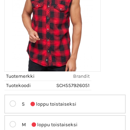
Tuotemerkki
Brandit
Tuotekoodi
SCH557926051
S
loppu toistaiseksi
M
loppu toistaiseksi