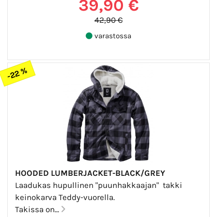
39,90 €
42,90 €
varastossa
-22 %
HOODED LUMBERJACKET-BLACK/GREY
Laadukas hupullinen "puunhakkaajan" takki
keinokarva Teddy-vuorella.
Takissa on...