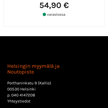
54,90 €
varastossa
Helsingin myymälä ja
Noutopiste
Porthaninkatu 9 (Kallio)
00530 Helsinki
p.
040 4147208
Yhteystiedot