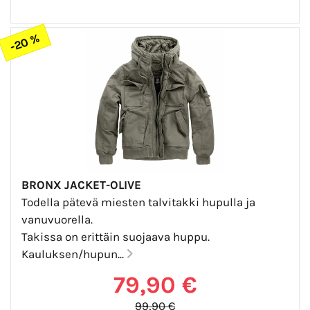
-20 %
BRONX JACKET-OLIVE
Todella pätevä miesten talvitakki hupulla ja
vanuvuorella.
Takissa on erittäin suojaava huppu.
Kauluksen/hupun...
79,90 €
99,90 €