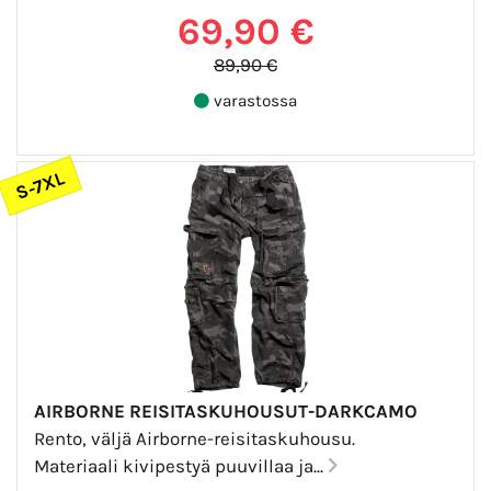
69,90 €
89,90 €
varastossa
S-7XL
AIRBORNE REISITASKUHOUSUT-DARKCAMO
Rento, väljä Airborne-reisitaskuhousu.
Materiaali kivipestyä puuvillaa ja...