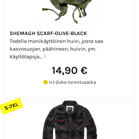
SHEMAGH SCARF-OLIVE-BLACK
Todella monikäyttöinen huivi, josta saa
kasvosuojan, päähineen, huivin, ym.
Käyttötapoja...
14,90 €
n.1-2vko toimitusaika
S-7XL