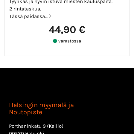
Tyylikäs ja hyvin istuva miesten kauluspaita.
2 rintataskua.
Tässä paidassa...
44,90 €
varastossa
Helsingin myymälä ja
Noutopiste
Porthaninkatu 9 (Kallio)
00530 Helsinki