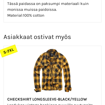
Tässä paidassa on paksumpi materiaali kuin
monissa muissa paidoissa.
Material:100% cotton
Asiakkaat ostivat myös
S-7XL
CHECKSHIRT LONGSLEEVE-BLACK/YELLOW
Laadukas vintage henkinen puuvilla ruutupaita.