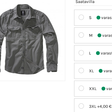
Saatavilla
S
varas
M
vara
L
varas
XL
vara
XXL
var
3XL
+4,00 €