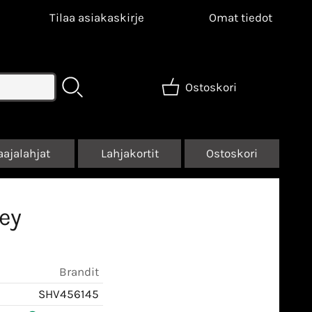
Tilaa asiakaskirje
Omat tiedot
Ostoskori
aajalahjat
Lahjakortit
Ostoskori
ey
Brandit
SHV456145