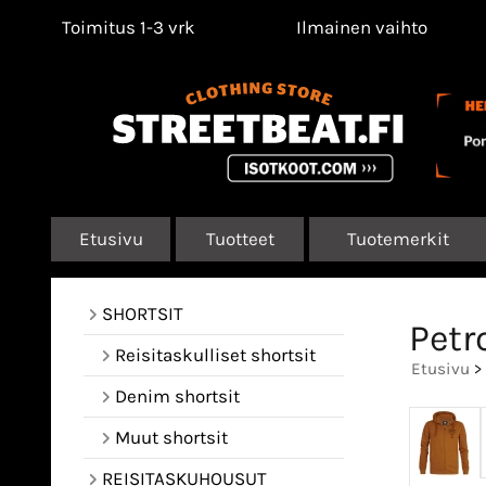
Toimitus 1-3 vrk
Ilmainen vaihto
Etusivu
Tuotteet
Tuotemerkit
SHORTSIT
Petr
Reisitaskulliset shortsit
Etusivu
>
Denim shortsit
Muut shortsit
REISITASKUHOUSUT