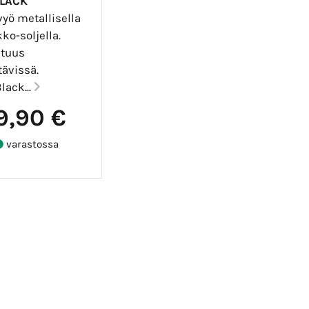
BLACK
yö metallisella
ko-soljella.
ituus
tävissä.
Black...
9,90 €
varastossa