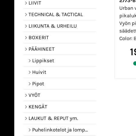
2773-
LIIVIT
Urban v
TECHNICAL & TACTICAL
pikaluk
Vyön p
LIIKUNTA & URHEILU
säädet
BOXERIT
Color: 
1
PÄÄHINEET
Lippikset
Huivit
Pipot
VYÖT
KENGÄT
LAUKUT & REPUT ym.
Puhelinkotelot ja lompakot