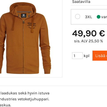
Saatavilla
3XL
var
49,90 €
sis. ALV 25,50 %
kpl
 laadukas sekä hyvin istuva
Industries vetoketjuhuppari.
askua.