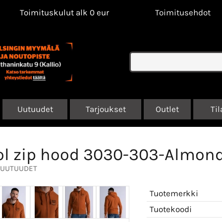
Toimituskulut alk 0 eur
Toimitusehdot
Uutuudet
Tarjoukset
Outlet
Til
ol zip hood 3030-303-Almon
UUTUUDET
Tuotemerkki
Tuotekoodi