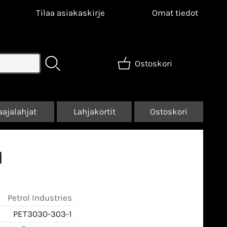
Tilaa asiakaskirje
Omat tiedot
Ostoskori
aajalahjat
Lahjakortit
Ostoskori
d
Petrol Industries
PET3030-303-1