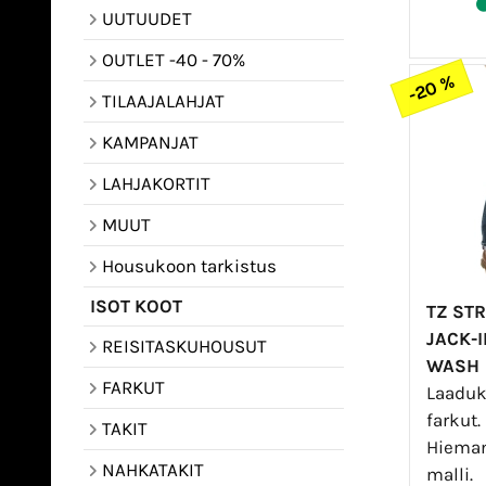
UUTUUDET
OUTLET -40 - 70%
-20 %
TILAAJALAHJAT
KAMPANJAT
LAHJAKORTIT
MUUT
Housukoon tarkistus
ISOT KOOT
TZ ST
JACK-
REISITASKUHOUSUT
WASH
FARKUT
Laaduk
farkut.
TAKIT
Hieman
NAHKATAKIT
malli.