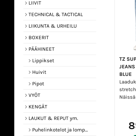
LIIVIT
TECHNICAL & TACTICAL
LIIKUNTA & URHEILU
BOXERIT
PÄÄHINEET
TZ SU
Lippikset
JEANS
Huivit
BLUE
Laaduk
Pipot
stretch
VYÖT
Näissä
KENGÄT
LAUKUT & REPUT ym.
8
Puhelinkotelot ja lompakot