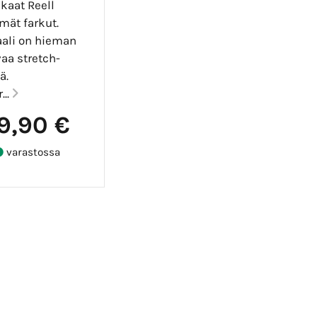
kaat Reell
mät farkut.
aali on hieman
aa stretch-
ä.
...
9,90 €
varastossa