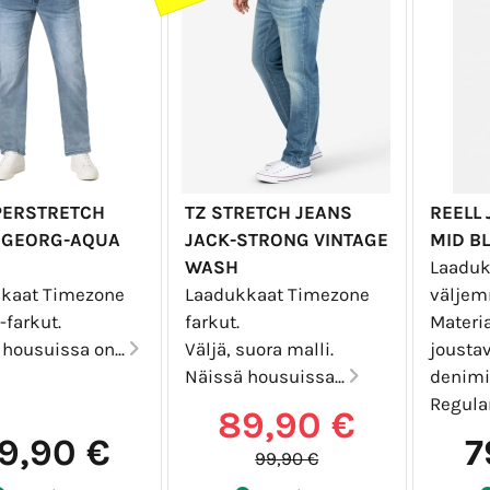
PERSTRETCH
TZ STRETCH JEANS
REELL 
 GEORG-AQUA
JACK-STRONG VINTAGE
MID B
WASH
Laaduk
kaat Timezone
Laadukkaat Timezone
väljem
-farkut.
farkut.
Materi
 housuissa on...
Väljä, suora malli.
joustav
Näissä housuissa...
denimi
Regular
89,90 €
9,90 €
7
99,90 €