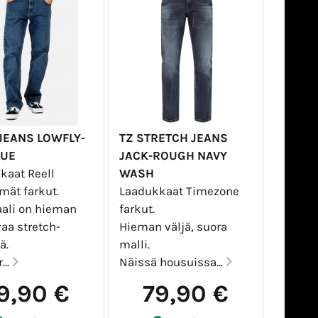
JEANS LOWFLY-
TZ STRETCH JEANS
LUE
JACK-ROUGH NAVY
kaat Reell
WASH
mät farkut.
Laadukkaat Timezone
aali on hieman
farkut.
aa stretch-
Hieman väljä, suora
ä.
malli.
...
Näissä housuissa...
9,90 €
79,90 €