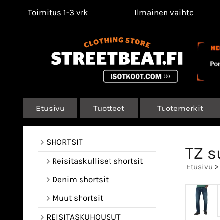
Toimitus 1-3 vrk
Ilmainen vaihto
Etusivu
Tuotteet
Tuotemerkit
SHORTSIT
TZ s
Reisitaskulliset shortsit
Etusivu
>
Denim shortsit
Muut shortsit
REISITASKUHOUSUT