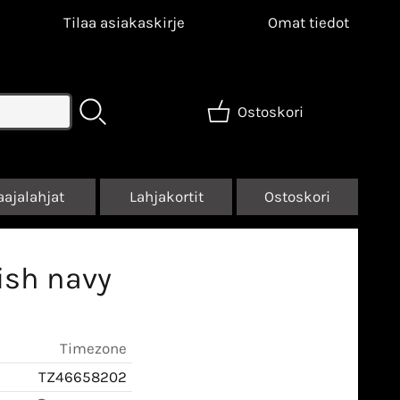
Tilaa asiakaskirje
Omat tiedot
Ostoskori
aajalahjat
Lahjakortit
Ostoskori
ish navy
Timezone
TZ46658202