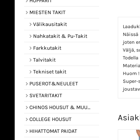
HUPPARIT
MIESTEN TAKIT
Välikausitakit
Laadukk
Näissä 
Nahkatakit & Pu-Takit
joten e
Farkkutakit
Väljä, s
Todella
Talvitakit
Materia
Tekniset takit
Huom !
Super-s
PUSEROT&NEULEET
joustav
SVETARITAKIT
CHINOS HOUSUT & MUUT HOUSUT
Asiak
COLLEGE HOUSUT
HIHATTOMAT PAIDAT