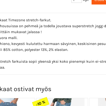
aat Timezone stretch-farkut.
housuissa on pehmeä ja todella joustava superstretch jogg-
rittäin mukavat jalassa !
uora malli.
 hieno, kevyesti kulutettu harmaan sävyinen, keskisinen pesu
l: 85% cotton, polyester 13%, 2% elastan.
tretch farkuista sopii yleensä yksi koko pienempi kuin ei-stre
aa.
kaat ostivat myös
-10 %