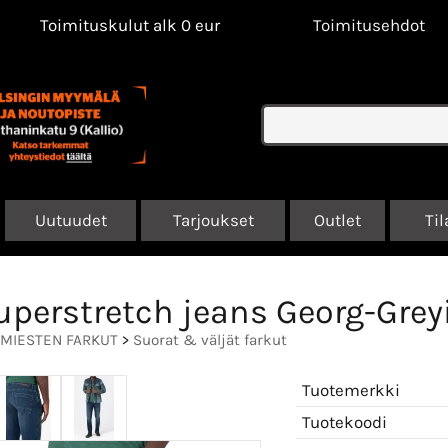
Toimituskulut alk 0 eur
Toimitusehdot
Uutuudet
Tarjoukset
Outlet
Til
uperstretch jeans Georg-Grey
MIESTEN FARKUT
>
Suorat & väljät farkut
Tuotemerkki
Tuotekoodi