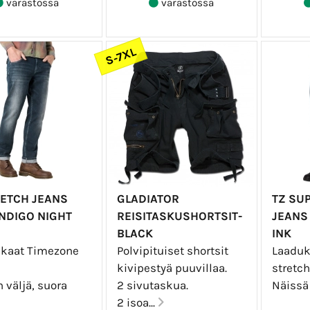
varastossa
varastossa
S-7XL
RETCH JEANS
GLADIATOR
TZ SU
INDIGO NIGHT
REISITASKUSHORTSIT-
JEANS
BLACK
INK
kaat Timezone
Polvipituiset shortsit
Laaduk
kivipestyä puuvillaa.
stretch
 väljä, suora
2 sivutaskua.
Näissä 
2 isoa...