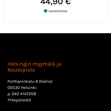
44,90 €
varastossa
Helsingin myymälä ja
Noutopiste
Porthaninkatu 9 (Kallio)
00530 Helsinki
p.
040 4147208
Yhteystiedot