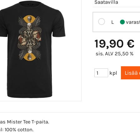
Saatavilla
L
varas
19,90 €
sis. ALV 25,50 %
kpl
s Mister Tee T-paita.
l: 100% cotton.