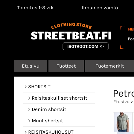
Toimitus 1-3 vrk
Ilmainen vaihto
Etusivu
Tuotteet
Tuotemerkit
SHORTSIT
Petr
Reisitaskulliset shortsit
Etusivu
>
Denim shortsit
Muut shortsit
REISITASKUHOUSUT