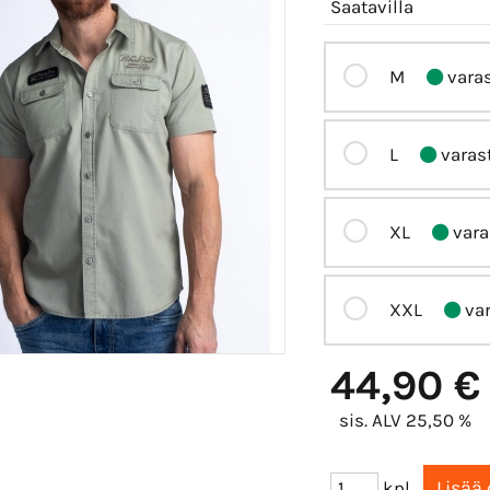
Saatavilla
M
vara
L
varas
XL
vara
XXL
var
44,90 €
sis. ALV 25,50 %
kpl