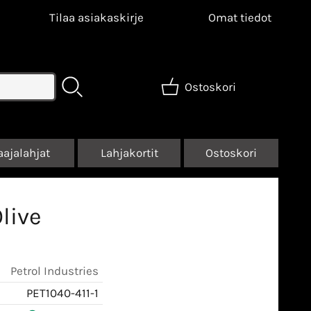
Tilaa asiakaskirje
Omat tiedot
Ostoskori
aajalahjat
Lahjakortit
Ostoskori
live
Petrol Industries
PET1040-411-1