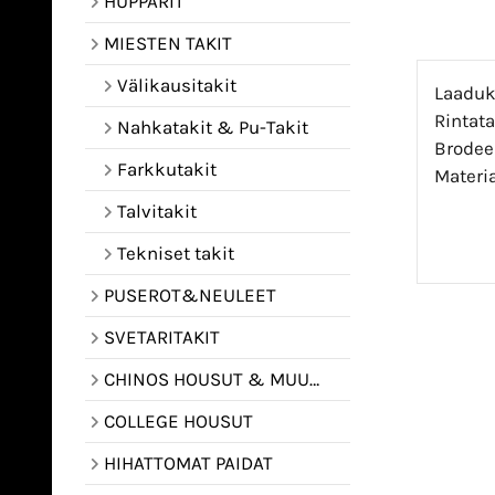
HUPPARIT
MIESTEN TAKIT
Välikausitakit
Laaduka
Rintata
Nahkatakit & Pu-Takit
Brodee
Farkkutakit
Materia
Talvitakit
Tekniset takit
PUSEROT&NEULEET
SVETARITAKIT
CHINOS HOUSUT & MUUT HOUSUT
COLLEGE HOUSUT
HIHATTOMAT PAIDAT