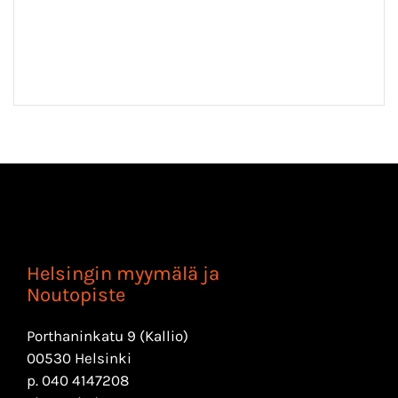
Helsingin myymälä ja
Noutopiste
Porthaninkatu 9 (Kallio)
00530 Helsinki
p.
040 4147208