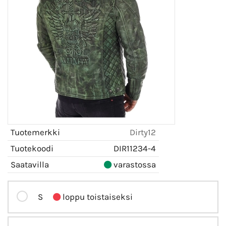
Tuotemerkki
Dirty12
Tuotekoodi
DIR11234-4
Saatavilla
varastossa
S
loppu toistaiseksi