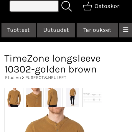
Ostoskori
Tuotteet
Uutuudet
Tarjoukset
TimeZone longsleeve
10302-golden brown
Etusivu
>
PUSEROT&NEULEET