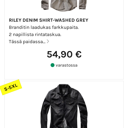
RILEY DENIM SHIRT-WASHED GREY
Branditin laadukas farkkupaita.
2 napillista rintataskua.
Tässä paidassa...
54,90 €
varastossa
S-5XL