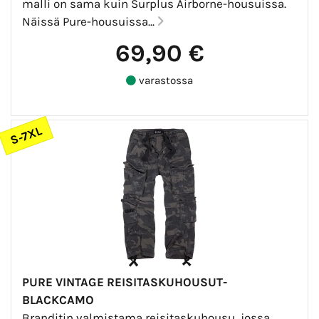
malli on sama kuin Surplus Airborne-housuissa.
Näissä Pure-housuissa...
69,90 €
varastossa
S-7XL
PURE VINTAGE REISITASKUHOUSUT-
BLACKCAMO
Branditin valmistama reisitaskuhousu, jossa